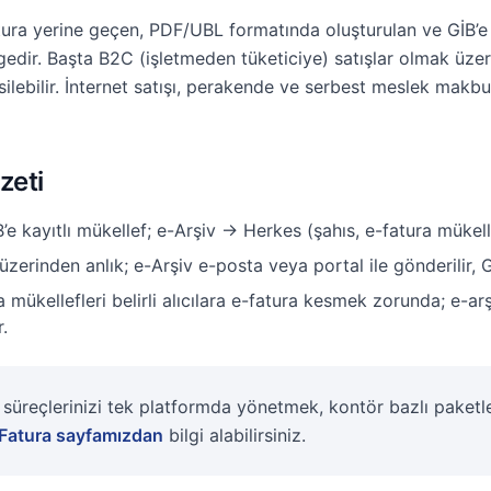
atura yerine geçen, PDF/UBL formatında oluşturulan ve GİB’e b
lgedir. Başta B2C (işletmeden tüketiciye) satışlar olmak üzer
silebilir. İnternet satışı, perakende ve serbest meslek makbu
zeti
e kayıtlı mükellef; e-Arşiv → Herkes (şahıs, e-fatura mükell
zerinden anlık; e-Arşiv e-posta veya portal ile gönderilir, GİB
 mükellefleri belirli alıcılara e-fatura kesmek zorunda; e-arş
.
 süreçlerinizi tek platformda yönetmek, kontör bazlı paket
Fatura sayfamızdan
bilgi alabilirsiniz.