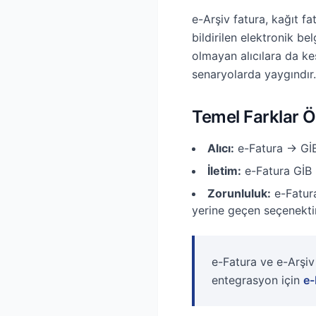
e-Arşiv fatura, kağıt f
bildirilen elektronik be
olmayan alıcılara da ke
senaryolarda yaygındır.
Temel Farklar Ö
Alıcı:
e-Fatura → GİB’
İletim:
e-Fatura GİB ü
Zorunluluk:
e-Fatura
yerine geçen seçenektir
e-Fatura ve e-Arşiv
entegrasyon için
e-