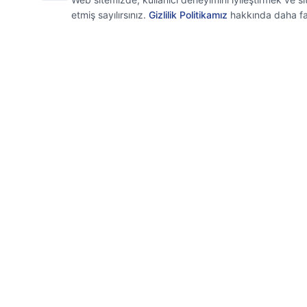
etmiş sayılırsınız.
Gizlilik Politikamız
hakkında daha fazl
Axion
Hızlı Linkl
Ana Sayf
İşletmenizin dijital mimarı. Teknoloji
Hizmetler
ihtiyaçlarınızın tek adresi.
Lisans Ürü
Hakkımız
İletişim
Blog
Cloud Hiz
e-Fatura
E-İmza
Kurumsal 