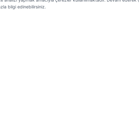
a bilgi edinebilirsiniz.
er
Hizmetlerimiz
a
Özel Yazılım Çözümleri
imiz
E-Dönüşüm Süreçleri
nleri
Lisanslama Hizmetleri
da
Oracle Bakım Anlaşmaları
metleri
İnternet