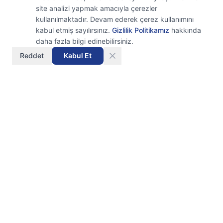
site analizi yapmak amacıyla çerezler
kullanılmaktadır. Devam ederek çerez kullanımını
kabul etmiş sayılırsınız.
Gizlilik Politikamız
hakkında
daha fazla bilgi edinebilirsiniz.
Reddet
Kabul Et
Axion
İşletmenizin dijital mimarı. Teknoloji ihtiyaçlarınızın
tek adresi.
Hızlı Linkler
Ana Sayfa