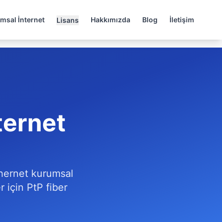
msal İnternet
Hakkımızda
Blog
İletişim
Lisans
ternet
thernet kurumsal
r için PtP fiber