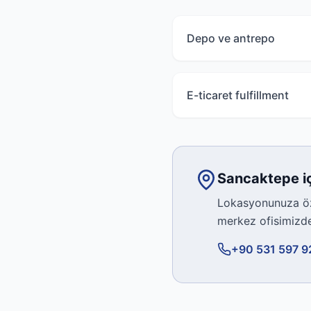
Depo ve antrepo
E-ticaret fulfillment
Sancaktepe
i
Lokasyonunuza öze
merkez ofisimiz
+90 531 597 9