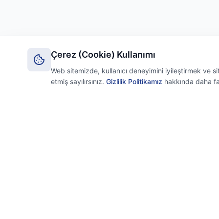
Çerez (Cookie) Kullanımı
Web sitemizde, kullanıcı deneyimini iyileştirmek ve 
etmiş sayılırsınız.
Gizlilik Politikamız
hakkında daha fazl
Axion
Hızlı Linkl
Ana Sayf
İşletmenizin dijital mimarı. Teknoloji
Hizmetler
ihtiyaçlarınızın tek adresi.
Lisans Ürü
Hakkımız
İletişim