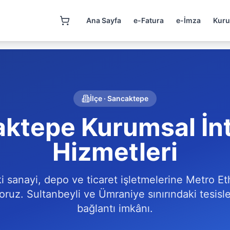
Ana Sayfa
e-Fatura
e-İmza
Kuru
İlçe
·
Sancaktepe
ktepe Kurumsal İn
Hizmetleri
 sanayi, depo ve ticaret işletmelerine Metro E
oruz. Sultanbeyli ve Ümraniye sınırındaki tesisle
bağlantı imkânı.