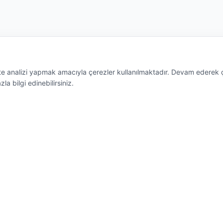
site analizi yapmak amacıyla çerezler kullanılmaktadır. Devam ederek 
a bilgi edinebilirsiniz.
er
Hizmetlerimiz
a
Özel Yazılım Çözümleri
imiz
E-Dönüşüm Süreçleri
nleri
Lisanslama Hizmetleri
da
Oracle Bakım Anlaşmaları