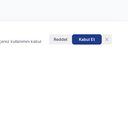
Reddet
Kabul Et
çerez kullanımını kabul
İletişim
Cevizli, Mustafa Kemal Paşa
Caddesi
Seyitgazi Sokağı No:66, 34865
Kartal/İstanbul
+90 531 597 92 81
info@axion.tr